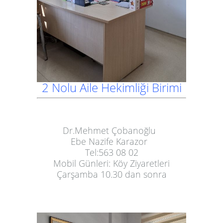
2 Nolu Aile Hekimliği Birimi
Dr.Mehmet Çobanoğlu
Ebe Nazife Karazor
Tel:563 08 02
Mobil Günleri: Köy Ziyaretleri
Çarşamba 10.30 dan sonra