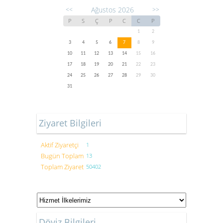
Ağustos 2026
<<
>>
P
S
Ç
P
C
C
P
1
2
3
4
5
6
7
8
9
10
11
12
13
14
15
16
17
18
19
20
21
22
23
24
25
26
27
28
29
30
31
Ziyaret Bilgileri
Aktif Ziyaretçi
1
Bugün Toplam
13
Toplam Ziyaret
50402
Döviz Bilgileri