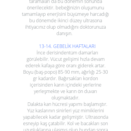
taramaları da bu dönemin sonunda
önerilecektir. bebeğinizin oluşumunu
tamamlayıp enerjisini büyümeye harcadığı
bu dönemde ikinci düzey ultrasona
ihtiyacınız olup olmadığını doktorunuza
danışın.
13-14. GEBELİK HAFTALARI
İnce derisindentüm damarları
görülebilir. Vücut gelişimi hızla devam
ederek kafaya göre oranı giderek artar.
Boyu (baş-popo) 85-90 mm, ağırlığı 25-30
gr kadardır. Bağırsakları kordon
içerisinden karın içindeki yerlerine
yerleşmekte ve karın ön duvarı
oluşmaktadır.
Dalakta kan hücresi yapımı başlamıştır.
Yüz kaslarının sinirleri yüz mimiklerini
yapabilecek kadar gelişmiştir. Ultrasonda
esneyip kaş çatabilir. Kol ve bacakları son
uzunluklarına ulaşmış olup bundan sonra