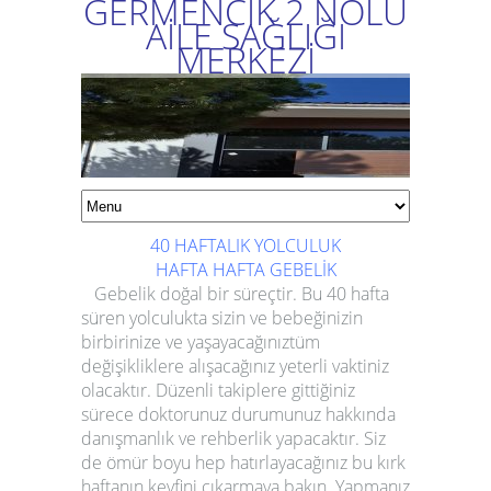
GERMENCİK 2 NOLU
AİLE SAĞLIĞI
MERKEZİ
40 HAFTALIK YOLCULUK
HAFTA HAFTA GEBELİK
Gebelik doğal bir süreçtir. Bu 40 hafta
süren yolculukta sizin ve bebeğinizin
birbirinize ve yaşayacağınıztüm
değişikliklere alışacağınız yeterli vaktiniz
olacaktır. Düzenli takiplere gittiğiniz
sürece doktorunuz durumunuz hakkında
danışmanlık ve rehberlik yapacaktır. Siz
de ömür boyu hep hatırlayacağınız bu kırk
haftanın keyfini çıkarmaya bakın. Yapmanız