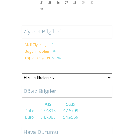
24
25
26
27
28
29
30
31
Ziyaret Bilgileri
Aktif Ziyaretçi
1
Bugün Toplam
34
Toplam Ziyaret
50458
Döviz Bilgileri
Alış
Satış
Dolar
47.4896
47.6799
Euro
54.7365
54.9559
Hava Durumu