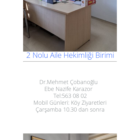
2 Nolu Aile Hekimliği Birimi
Dr.Mehmet Çobanoğlu
Ebe Nazife Karazor
Tel:563 08 02
Mobil Günleri: Köy Ziyaretleri
Çarşamba 10.30 dan sonra