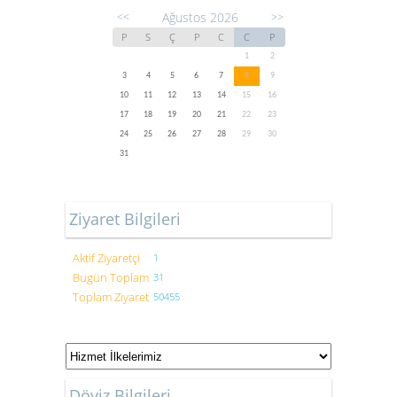
Ağustos 2026
<<
>>
P
S
Ç
P
C
C
P
1
2
3
4
5
6
7
8
9
10
11
12
13
14
15
16
17
18
19
20
21
22
23
24
25
26
27
28
29
30
31
Ziyaret Bilgileri
Aktif Ziyaretçi
1
Bugün Toplam
31
Toplam Ziyaret
50455
Döviz Bilgileri